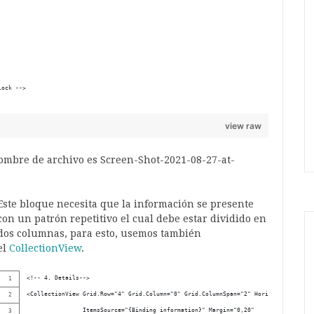
lock -->      
view raw
Este bloque necesita que la información se presente
con un patrón repetitivo el cual debe estar dividido en
dos columnas, para esto, usemos también
el
CollectionView
.
<!-- 4. Details-->
<CollectionView Grid.Row="4" Grid.Column="0" Grid.ColumnSpan="2" HorizontalScrollB
                ItemsSource="{Binding information}" Margin="0,20"