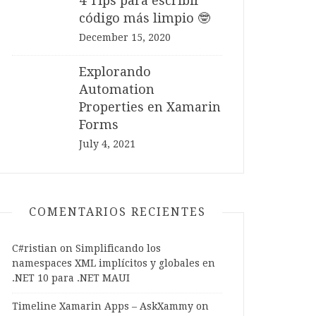
4 Tips para escribir
código más limpio 🤓
December 15, 2020
Explorando
Automation
Properties en Xamarin
Forms
July 4, 2021
COMENTARIOS RECIENTES
C#ristian
on
Simplificando los
namespaces XML implícitos y globales en
.NET 10 para .NET MAUI
arVisibility="Never"
Timeline Xamarin Apps – AskXammy
on