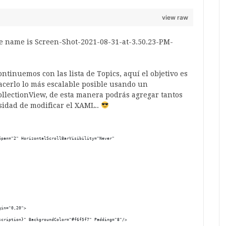
view raw
ontinuemos con las lista de Topics, aquí el objetivo es
acerlo lo más escalable posible usando un
ollectionView, de esta manera podrás agregar tantos
sidad de modificar el XAML..
Span="2" HorizontalScrollBarVisibility="Never"
gin="0,20">
scription}" BackgroundColor="#f6f5f7" Padding="8"/>