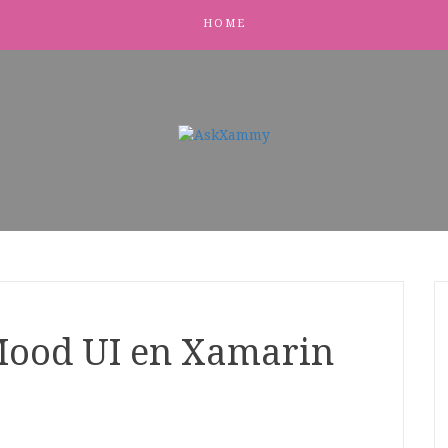
HOME
Mood UI en Xamarin