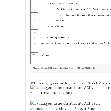
      <ScrollView Grid.Row="0">   
            <Grid ColumnDefinitions="*,*" RowDefinitions
               <!-- Here add the code that is being expl
            </Grid>
      </ScrollView>
<!-- Floating Button-->
<Button Grid.Row="0" Text="Book now" FontSize="{OnPlatfo
</Grid>
GoodMoodUI.xaml
hosted with ❤ by
GitHub
💡Si deseas agregar una sombra, puede usar el Xamarin Communit