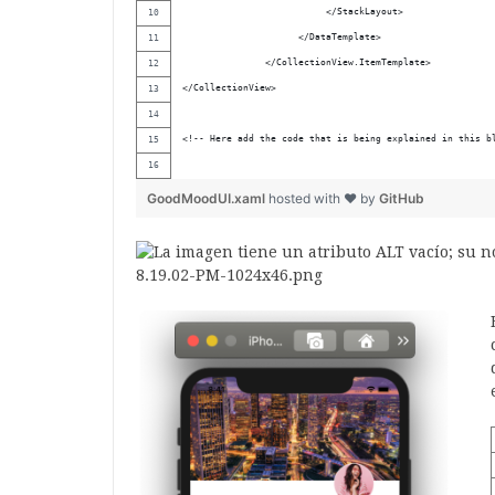
                          </StackLayout>
                     </DataTemplate>
               </CollectionView.ItemTemplate>
</CollectionView>
<!-- Here add the code that is being explained in this b
GoodMoodUI.xaml
hosted with ❤ by
GitHub