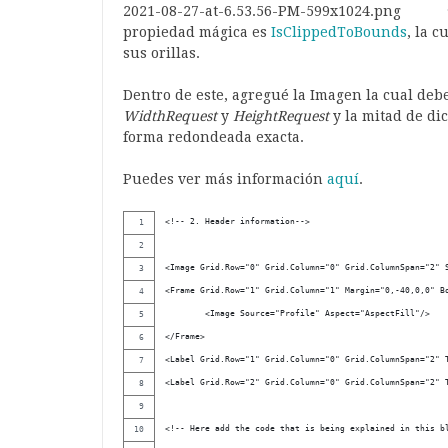
propiedad mágica es
IsClippedToBounds
, la 
sus orillas.
Dentro de este, agregué la Imagen la cual deb
WidthRequest
y
HeightRequest
y la mitad de di
forma redondeada exacta.
Puedes ver más información
aquí
.
<!-- 2. Header information-->
<Image Grid.Row="0" Grid.Column="0" Grid.ColumnSpan="2" 
<Frame Grid.Row="1" Grid.Column="1" Margin="0,-40,0,0" B
        <Image Source="Profile" Aspect="AspectFill"/>
</Frame>
<Label Grid.Row="1" Grid.Column="0" Grid.ColumnSpan="2" 
<Label Grid.Row="2" Grid.Column="0" Grid.ColumnSpan="2" 
<!-- Here add the code that is being explained in this b