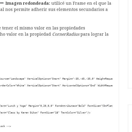
Imagen redondeada:
utilicé un Frame en el que la
cual nos permite adherir sus elementos secundarios a
e tener el mismo valor en las propiedades
cho valor en la propiedad
CornerRadius
para lograr la
Source="Landscape" VerticalOptions="Start" Margin="-35,-45,-35,0" HeightRequest="{OnPlatfo
orderColor="White" VerticalOptions="Start" HorizontalOptions="End" WidthRequest="70" Heigh
Text="Lunch y Yoga" Margin="0,20,0,0" FontAttributes="Bold" FontSize="{OnPlatform iOS='28'
Text="Class by Karen Dikon" FontSize="18" TextColor="Silver"/>
lock -->      