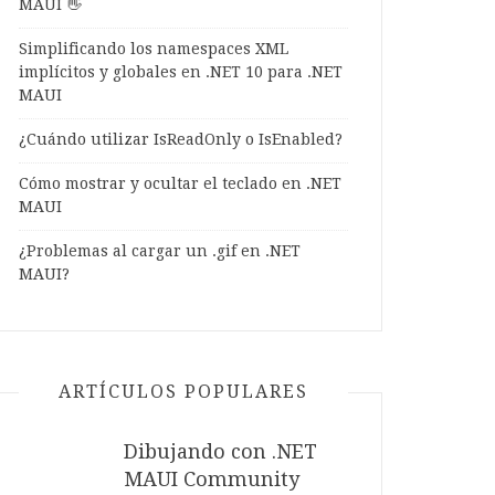
MAUI 👋
Simplificando los namespaces XML
implícitos y globales en .NET 10 para .NET
MAUI
¿Cuándo utilizar IsReadOnly o IsEnabled?
Cómo mostrar y ocultar el teclado en .NET
MAUI
¿Problemas al cargar un .gif en .NET
MAUI?
rm iOS='250', Android='200'}" Aspect="AspectFill"/>
tRequest="70" HasShadow="False" CornerRadius="35" Padding="0" IsClippedToBounds="True">
ARTÍCULOS POPULARES
, Android='23'}"/>
Dibujando con .NET
MAUI Community