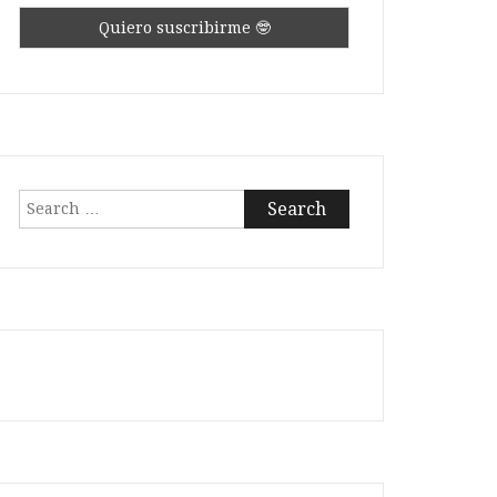
Search
for: