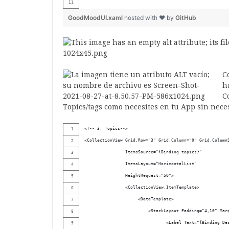
GoodMoodUI.xaml
hosted with ❤ by
GitHub
C
h
C
Topics/tags como necesites en tu App sin nece
<!-- 3. Topics-->
<CollectionView Grid.Row="3" Grid.Column="0" Grid.Column
                ItemsSource="{Binding topics}" 
                ItemsLayout="HorizontalList"
                HeightRequest="50">
                <CollectionView.ItemTemplate> 
                     <DataTemplate>
                         <StackLayout Padding="4,10" Mar
                                <Label Text="{Binding De