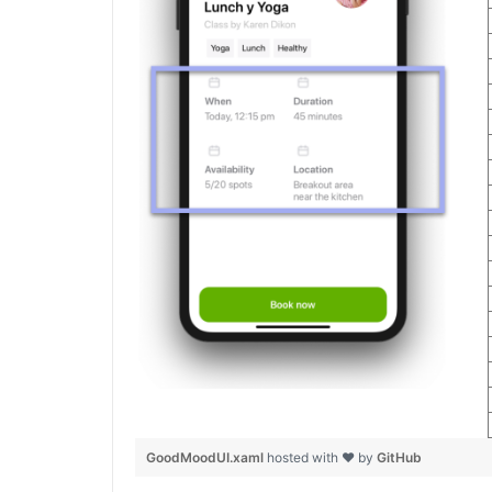
GoodMoodUI.xaml
hosted with ❤ by
GitHub