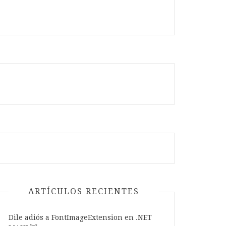
20" TextColor="White" HeightRequest="{OnPlatform iOS='70', Android='50'}" Margin="20" Ver
ARTÍCULOS RECIENTES
Dile adiós a FontImageExtension en .NET