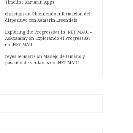
Timeline Xamarin Apps
christian
on
Obteniendo información del
dispositivo con Xamarin Essentials
Exploring the ProgressBar in .NET MAUI –
AskXammy
on
Explorando el ProgressBar
en .NET MAUI
spectFit" HorizontalOptions="Start" HeightRequest="38" WidthRequest="38"/>
reyes.leomaris
on
Manejo de tamaño y
"#7d7e83" VerticalOptions="Start" FontSize="{OnPlatform iOS='20', Android='15'}" FontAttr
posición de ventanas en .NET MAUI
Color="#909093" FontSize="{OnPlatform iOS='20', Android='15'}"/>