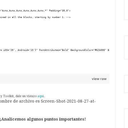
="Auto,Auto,Auto,Auto,Auto,Auto,*" Padding="30,0">
ained in all the blocks, starting by number 1. -->      
rm iOS='20', Android='15'}" FontAttributes="Bold" BackgroundColor="#62b000" BorderRadius="
view raw
y Toolkit, dale un vistazo
aquí
.
¡Analicemos algunos puntos importantes!