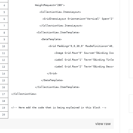
                HeightRequest="280">
                   <CollectionView.ItemsLayout>
                     <GridItemsLayout Orientation="Vertical" Span="2" />
                   </CollectionView.ItemsLayout>
                 <CollectionView.ItemTemplate> 
                    <DataTemplate>
                         <Grid Padding="0,0,30,0" RowDefinitions="40,*,60">
                             <Image Grid.Row="0" Source="{Binding Icon}" Aspect="A
                             <Label Grid.Row="1" Text="{Binding Title}" TextColor=
                             <Label Grid.Row="2" Text="{Binding Description}" Text
                        </Grid>
                    </DataTemplate>
                </CollectionView.ItemTemplate>
</CollectionView>
<!-- Here add the code that is being explained in this block -->      
view raw