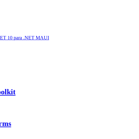
 .NET 10 para .NET MAUI
olkit
orms