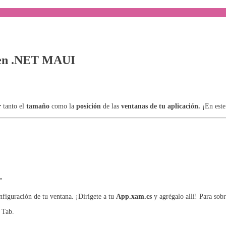
s en .NET MAUI
r
tanto el
tamaño
como la
posición
de las
ventanas de tu aplicación.
¡En este
.
nfiguración de tu ventana. ¡Dirígete a tu
App.xam.cs
y agrégalo allí! Para sobr
 Tab.