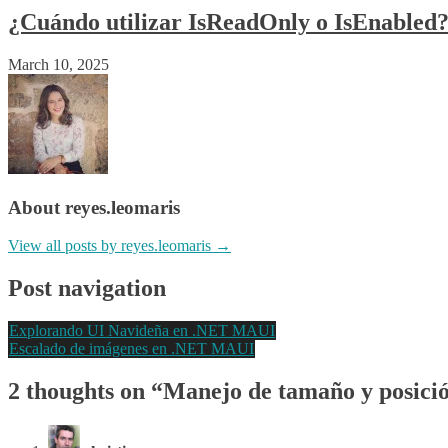
¿Cuándo utilizar IsReadOnly o IsEnabled
March 10, 2025
About reyes.leomaris
View all posts by reyes.leomaris →
Post navigation
Explorando UI Navideña en .NET MAUI
Escalado de imágenes en .NET MAUI
2 thoughts on “
Manejo de tamaño y posici