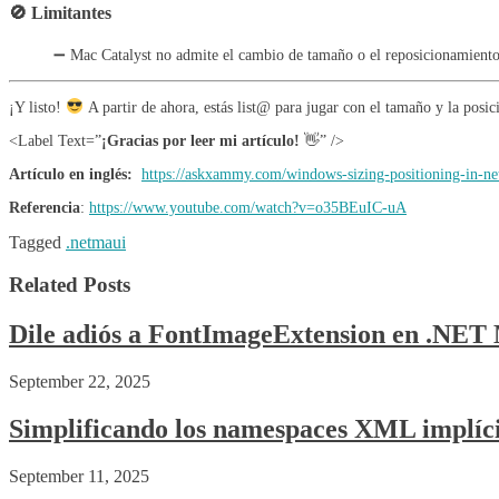
🚫 Limitantes
➖ Mac Catalyst no admite el cambio de tamaño o el reposicionamiento
¡Y listo!
A partir de ahora, estás list@ para jugar con el tamaño y la pos
<Label Text=”
¡Gracias por leer mi artículo
!
👋” />
Artículo en inglés:
https://askxammy.com/windows-sizing-positioning-in-ne
Referencia
:
https://www.youtube.com/watch?v=o35BEuIC-uA
Tagged
.netmaui
Related Posts
Dile adiós a FontImageExtension en .NE
September 22, 2025
Simplificando los namespaces XML implíc
September 11, 2025