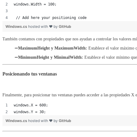
windows.Width = 100;
 // Add here your positioning code
Windows.cs
hosted with ❤ by
GitHub
También contamos con propiedades que nos ayudan a controlar los valores míni
➖
MaximumHeight y MaximumWidth:
Establece el valor máximo q
➖
MinimumHeight y MinimalWidth:
Establece el valor mínimo que 
Posicionando tus ventanas
Finalmente, para posicionar tus ventanas puedes acceder a las propiedades X e
windows.X = 600;
windows.Y = 30;
Windows.cs
hosted with ❤ by
GitHub