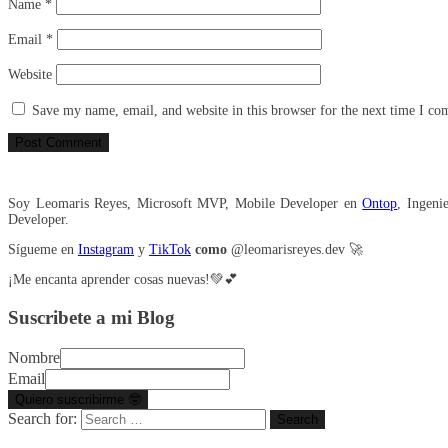
Name
*
Email
*
Website
Save my name, email, and website in this browser for the next time I c
Soy Leomaris Reyes, Microsoft MVP, Mobile Developer en
Ontop
, Ingeni
Developer.
Sígueme en
Instagram
y
TikTok
como
@leomarisreyes.dev 🚀
¡Me encanta aprender cosas nuevas!💚💕
Suscribete a mi Blog
Nombre
Email
Search for: