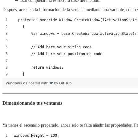
➖ Esto completará la estructura base del método.
Después, accede a la información de la ventana mediante una variable, como s
  protected override Window CreateWindow(IActivationState
    {
        var windows = base.CreateWindow(activationState);
        // Add here your sizing code
        // Add here your positioning code
        return windows;
    }
Windows.cs
hosted with ❤ by
GitHub
Dimensionando tus ventanas
Ya tienes el escenario preparado, ahora solo te falta añadir las propiedades. 
windows.Height = 100;