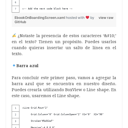
<-- Add the next code block here -→
EbookOnBoardingScreen.xaml
hosted with
by
view raw
GitHub
¿Notaste la presencia de estos caracteres ‘&#10;’
en el texto? Tienen un propósito. Puedes usarlos
cuando quieras insertar un salto de línea en el
texto.
Barra azul
Para concluir este primer paso, vamos a agregar la
barra azul que se encuentra en nuestro diseño.
Puedes crearla utilizando BoxView o Line shape. En
este caso, usaremos el Line shape.
<Line Grid.Row="2"
      Grid.Column="0" Grid.ColumnSpan="2" X1="0"  X2="90"  
      Stroke="#3d52af"
      Margin="-4,0,0,0"