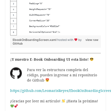
        Padding="0" 
        HeightRequest="70" 
        WidthRequest="70" 
        CornerRadius="35" 
        BackgroundColor="#3d52af" 
        HorizontalOptions="End"/>
EbookOnBoardingScreen.xaml
hosted with
by
view raw
GitHub
¡Y nuestro E-Book Onboarding UI esta listo!
Para ver la estructura completa del
código, puedes ingresar a mi repositorio
de Github
https://github.com/LeomarisReyes/EbookOnBoardingScree
¡Gracias por leer mi artículo!
¡Hasta la próxima!