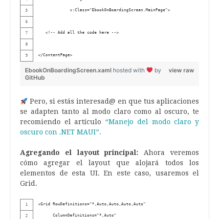
             x:Class="EbookOnBoardingScreen.MainPage">
   <!-- Add all the code here -->
</ContentPage>
EbookOnBoardingScreen.xaml
hosted with
by
view raw
GitHub
Pero, si estás interesad@ en que tus aplicaciones
se adapten tanto al modo claro como al oscuro, te
recomiendo el artículo
“Manejo del modo claro y
oscuro con .NET MAUI”.
Agregando el layout principal:
Ahora veremos
cómo agregar el layout que alojará todos los
elementos de esta UI. En este caso, usaremos el
Grid.
<Grid RowDefinitions="*,Auto,Auto,Auto,Auto"
      ColumnDefinitions="*,Auto"