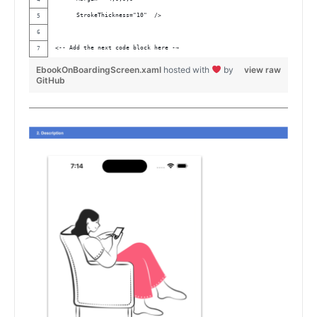
      StrokeThickness="10"  />
<-- Add the next code block here -→
EbookOnBoardingScreen.xaml
hosted with
by
view raw
GitHub