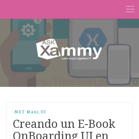
.NET Maui
UI
,
Creando un E-Book
OnBoarding UI en