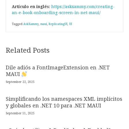
Artículo en inglés:
https://askxammy.com/creating-
an-e-book-onboarding-screen-in-net-maui/
Tagged
AskXammy
,
maui
,
ReplicatingUI
,
UI
Related Posts
Dile adiós a FontImageExtension en .NET
MAUI
September 22, 2025
Simplificando los namespaces XML implícitos
y globales en .NET 10 para .NET MAUI
September 11, 2025