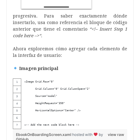
progresiva. Para saber exactamente dónde
insertarlo, usa como referencia el bloque de código
anterior que tiene el comentario
“
<!–
Insert Step 1
code here
–>
“.
Ahora exploremos cómo agregar cada elemento de
la interfaz de usuario:
Imagen principal
<Image Grid.Row="0"
       Grid.Column="0" Grid.ColumnSpan="2"
       Source="model" 
       HeightRequest="350"
       HorizontalOptions="Center" />
<-- Add the next code block here -→
EbookOnBoardingScreen.xaml
hosted with
by
view raw
GitHub