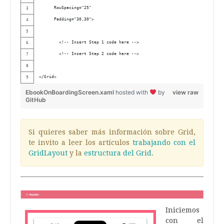
      RowSpacing="25" 
      Padding="30,30">
        <!-- Insert Step 1 code here -->
        <!-- Insert Step 2 code here --> 
</Grid>
EbookOnBoardingScreen.xaml
hosted with
by
view raw
GitHub
Si quieres saber más información sobre Grid,
te invito a leer los artículos
trabajando con el
GridLayout
y la
estructura del Grid
.
Iniciemos
con el