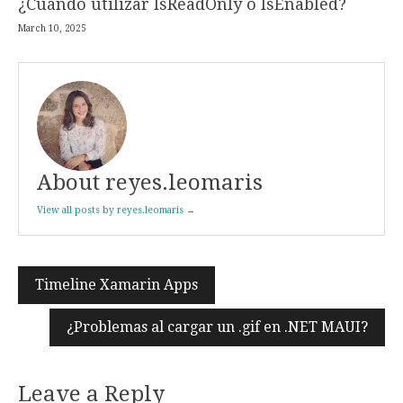
¿Cuándo utilizar IsReadOnly o IsEnabled?
March 10, 2025
About reyes.leomaris
View all posts by reyes.leomaris →
Timeline Xamarin Apps
Post
navigation
¿Problemas al cargar un .gif en .NET MAUI?
Leave a Reply