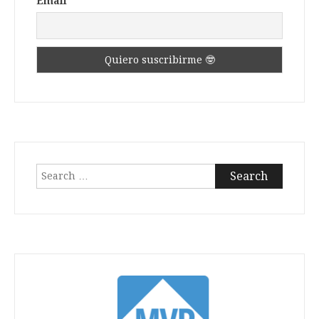
Email
Search
for: