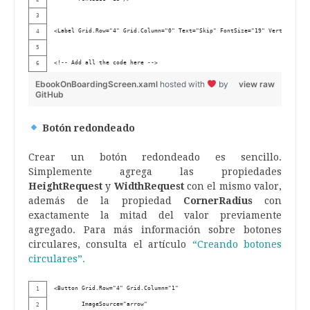
<Label Grid.Row="4" Grid.Column="0" Text="Skip" FontSize="19" VerticalText
<!-- Add all the code here -->
EbookOnBoardingScreen.xaml
hosted with
by
view raw
GitHub
Botón redondeado
Crear un botón redondeado es sencillo.
Simplemente agrega las propiedades
HeightRequest
y
WidthRequest
con el mismo valor,
además de la propiedad
CornerRadius
con
exactamente la mitad del valor previamente
agregado. Para más información sobre botones
circulares, consulta el artículo
“Creando botones
circulares”.
<Button Grid.Row="4" Grid.Column="1" 
        ImageSource="arrow" 