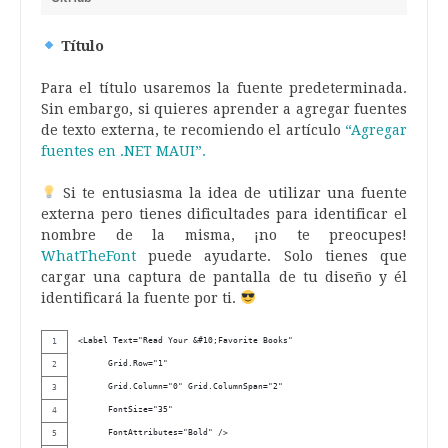
Título
Para el título usaremos la fuente predeterminada.
Sin embargo, si quieres aprender a agregar fuentes
de texto externa, te recomiendo el artículo
“Agregar
fuentes en .NET MAUI”.
Si te entusiasma la idea de utilizar una fuente
externa pero tienes dificultades para identificar el
nombre de la misma, ¡no te preocupes!
WhatTheFont
puede ayudarte. Solo tienes que
cargar una captura de pantalla de tu diseño y él
identificará la fuente por ti.
<Label Text="Read Your &#10;Favorite Books" 
      Grid.Row="1"
      Grid.Column="0" Grid.ColumnSpan="2"
      FontSize="35"
      FontAttributes="Bold" />