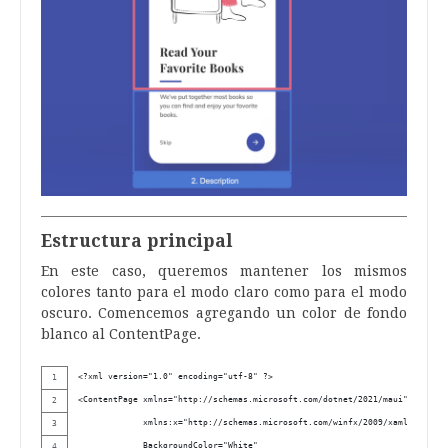
Estructura principal
En este caso, queremos mantener los mismos
colores tanto para el modo claro como para el modo
oscuro. Comencemos agregando un color de fondo
blanco al ContentPage.
<?xml version="1.0" encoding="utf-8" ?>
<ContentPage xmlns="http://schemas.microsoft.com/dotnet/2021/maui"
             xmlns:x="http://schemas.microsoft.com/winfx/2009/xaml"
             BackgroundColor="White"