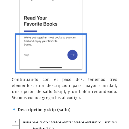
Continuando con el paso dos, tenemos tres
elementos: una descripción para mayor claridad,
una opción de salto (skip), y un botón redondeado.
Veamos como agregarlos al código:
Descripción y skip (salto)
<Label Grid.Row="3" Grid.Column="0" Grid.ColumnSpan="2" Text="We've put to
       FontSize="18"/>