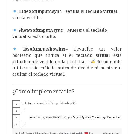
HideSoftInputAsync
– Oculta el
teclado virtual
si está visible.
ShowSoftInputAsync
– Muestra el
teclado
virtual
si está oculto.
IsSoftInputShowing
– Devuelve un valor
booleano que indica si el
teclado virtual
está
actualmente visible en la pantalla. –
Recomiendo
utilizar este método antes de decidir si mostrar u
ocultar el teclado virtual.
¿Cómo implementarlo?
if (entryName.IsSoftInputShowing())
{
    await entryName.HideSoftInputAsync(System.Threading.CancellationToken.
}
IsSoftInputShowingSample
hosted with
by
view raw