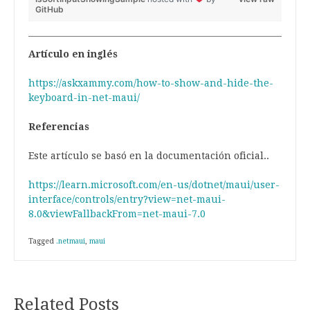
GitHub
Artículo en inglés
https://askxammy.com/how-to-show-and-hide-the-
keyboard-in-net-maui/
Referencias
Este artículo se basó en la documentación oficial..
https://learn.microsoft.com/en-us/dotnet/maui/user-
interface/controls/entry?view=net-maui-
8.0&viewFallbackFrom=net-maui-7.0
Tagged
.netmaui
,
maui
Related Posts