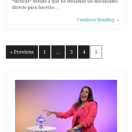
“tácticas” debido a que no teníamos un mecanismo
directo para hacerlo.…
Continue Reading
→
« Previous
1
…
3
4
5
Posts
navigation